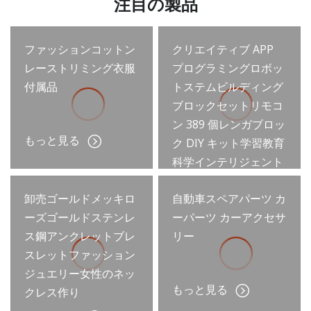
注目の製品
ファッションコットン
クリエイティブ APP
レーストリミング衣服
プログラミングロボッ
付属品
トステムビルディング
ブロックセットリモコ
ン 389 個レンガブロッ
もっと見る
ク DIY キット学習教育
科学インテリジェント
エンジニアリング RC
卸売ゴールドメッキロ
自動車スペアパーツ カ
おもちゃ
ーズゴールドステンレ
ーパーツ カーアクセサ
もっと見る
ス鋼アンクレットブレ
リー
スレットファッション
ジュエリー女性のネッ
もっと見る
クレス作り